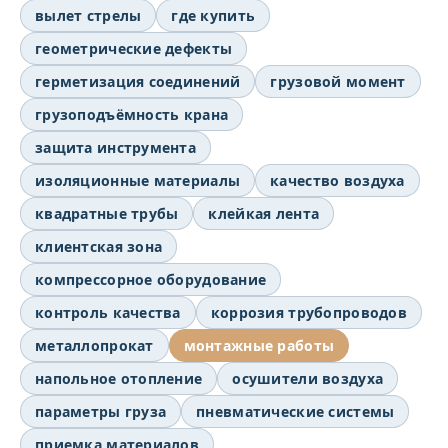
вылет стрелы
где купить
геометрические дефекты
герметизация соединений
грузовой момент
грузоподъёмность крана
защита инструмента
изоляционные материалы
качество воздуха
квадратные трубы
клейкая лента
клиентская зона
компрессорное оборудование
контроль качества
коррозия трубопроводов
металлопрокат
монтажные работы
напольное отопление
осушители воздуха
параметры груза
пневматические системы
приемка материалов