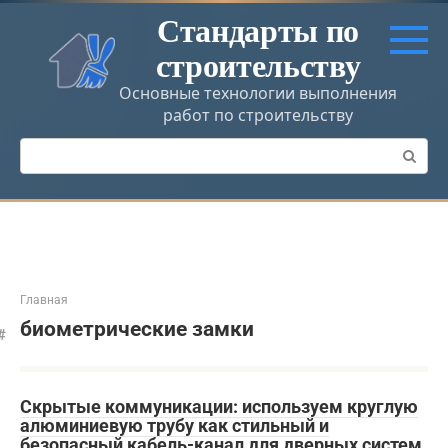
Перейти
Стандарты по
к
строительству
контенту
Основные технологии выполнения
работ по строительству
Поиск:
Главная
биометрические замки
Скрытые коммуникации: используем круглую
алюминиевую трубу как стильный и
безопасный кабель-канал для дверных систем