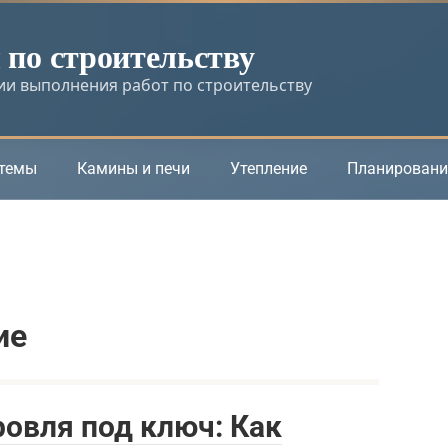
по строительству
и выполнения работ по строительству
стемы
Камины и печи
Утепление
Планировани
ие
овля под ключ: Как