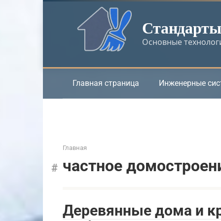
Перейти
к
Стандарты 
контенту
Основные технологи
Главная страница
Инженерные си
Главная
частное домостроен
Деревянные дома и кр