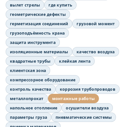
вылет стрелы
где купить
геометрические дефекты
герметизация соединений
грузовой момент
грузоподъёмность крана
защита инструмента
изоляционные материалы
качество воздуха
квадратные трубы
клейкая лента
клиентская зона
компрессорное оборудование
контроль качества
коррозия трубопроводов
металлопрокат
монтажные работы
напольное отопление
осушители воздуха
параметры груза
пневматические системы
приемка материалов