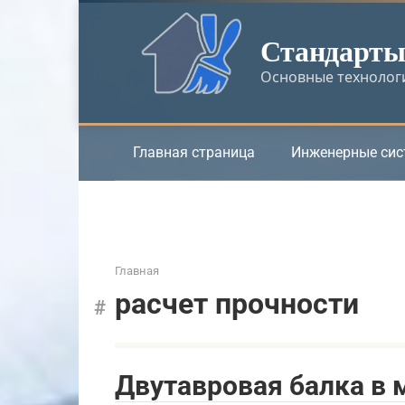
Перейти
к
Стандарты 
контенту
Основные технологи
Главная страница
Инженерные си
Главная
расчет прочности
Двутавровая балка в 