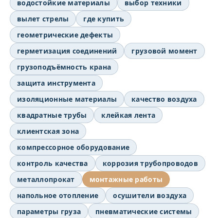
водостойкие материалы
выбор техники
вылет стрелы
где купить
геометрические дефекты
герметизация соединений
грузовой момент
грузоподъёмность крана
защита инструмента
изоляционные материалы
качество воздуха
квадратные трубы
клейкая лента
клиентская зона
компрессорное оборудование
контроль качества
коррозия трубопроводов
металлопрокат
монтажные работы
напольное отопление
осушители воздуха
параметры груза
пневматические системы