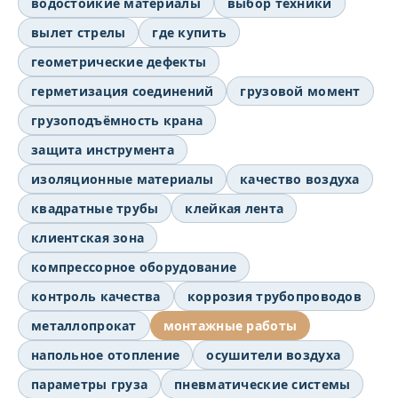
водостойкие материалы
выбор техники
вылет стрелы
где купить
геометрические дефекты
герметизация соединений
грузовой момент
грузоподъёмность крана
защита инструмента
изоляционные материалы
качество воздуха
квадратные трубы
клейкая лента
клиентская зона
компрессорное оборудование
контроль качества
коррозия трубопроводов
металлопрокат
монтажные работы
напольное отопление
осушители воздуха
параметры груза
пневматические системы