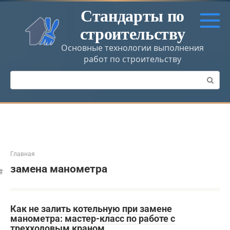
Перейти
Стандарты по
к
строительству
контенту
Основные технологии выполнения
работ по строительству
Поиск:
Главная
замена манометра
Как не залить котельную при замене
манометра: мастер-класс по работе с
трехходовым краном