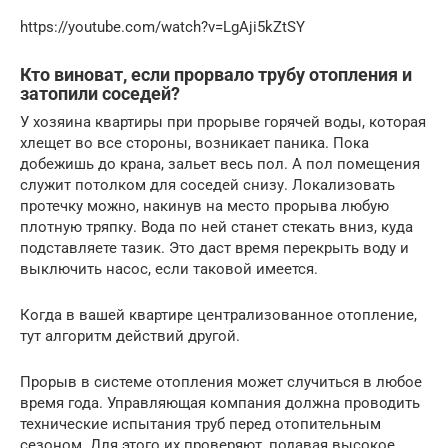
https://youtube.com/watch?v=LgAji5kZtSY
Кто виноват, если прорвало трубу отопления и
затопили соседей?
У хозяина квартиры при прорыве горячей воды, которая
хлещет во все стороны, возникает паника. Пока
добежишь до крана, зальет весь пол. А пол помещения
служит потолком для соседей снизу. Локализовать
протечку можно, накинув на место прорыва любую
плотную тряпку. Вода по ней станет стекать вниз, куда
подставляете тазик. Это даст время перекрыть воду и
выключить насос, если таковой имеется.
Когда в вашей квартире централизованное отопление,
тут алгоритм действий другой.
Прорыв в системе отопления может случиться в любое
время года. Управляющая компания должна проводить
технические испытания труб перед отопительным
сезоном. Для этого их проверяют, подавая высокое