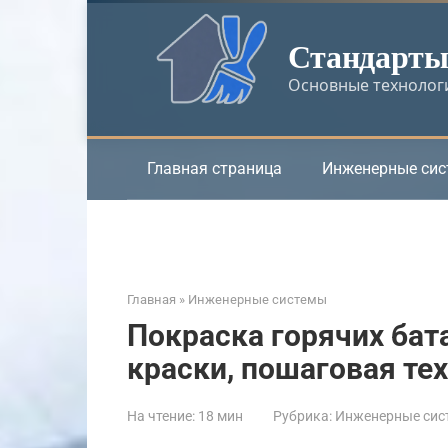
Перейти
к
Стандарты 
контенту
Основные технологи
Главная страница
Инженерные си
Главная
»
Инженерные системы
Покраска горячих бат
краски, пошаговая те
На чтение:
18 мин
Рубрика:
Инженерные сис