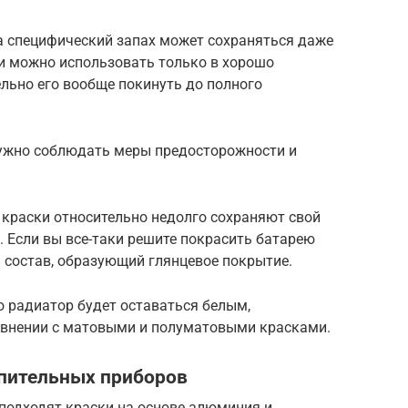
 а специфический запах может сохраняться даже
и можно использовать только в хорошо
льно его вообще покинуть до полного
нужно соблюдать меры предосторожности и
 краски относительно недолго сохраняют свой
. Если вы все-таки решите покрасить батарею
 состав, образующий глянцевое покрытие.
го радиатор будет оставаться белым,
равнении с матовыми и полуматовыми красками.
опительных приборов
подходят краски на основе алюминия и