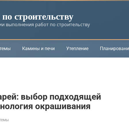
по строительству
и выполнения работ по строительству
стемы
Камины и печи
Утепление
Планировани
арей: выбор подходящей
хнология окрашивания
темы