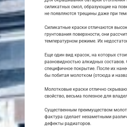
силикатных смол, образующие на пове
не появляются трещины даже при тем
Силикатные краски отличаются высок
грунтования поверхности, они рассчи
температурном режиме. Их недостато
Еще один вид красок, на которых сто
разновидностью алкидных составов. 
специфичное покрытие. После их нанес
бы побитая молотком (отсюда и назва
Молотковые краски отлично скрывают
свойство, весьма полезное для владе
Существенным преимуществом молотко
фактура сделает незаметными различ
дефекты радиаторов.