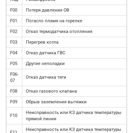
F00
Потеря давления ОВ
F01
Погасло пламя на горелке
F02
Отказ термодатчика отопления
F03
Перегрев котла
F04
Отказ датчика ГВС
F05
Другие неполадки
F06-
Отказ датчика тяги
07
F08
Отказ газового клапана
F09
Обрыв заземления вытяжки
Неисправность или КЗ датчика температуры
F10
прямой линии
Неисправность или КЗ датчика температуры
F11