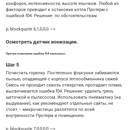
конфорок, интенсивности, высоте язычков. Любой из
факторов приводит к остановке котла Протерм с
ошибкой f04. Решение: по обстоятельствам.
p, blockquote 6,1,0,0,0 —>
Осмотреть датчик ионизации.
Причин появления ошибки f04 несколько:
Шаг 5
Почистить горелку. Постепенно форсунки забиваются
пылью, опадающей с корпуса теплообменника сажей.
Смесь не проходит сквозь отверстия, пропадает пламя,
высвечивается ошибка f04. Решение: удалить грязь
щеточкой и пылесосом. Использовать пневматику (на
выдувание), как рекомендуют отдельные сайты, не
стоит – микрочастицы разлетятся по всей
внутренности Протерм и помещению.
p, blockquote 7,0,0,0,0 —>