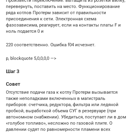
Произвести переключение: вытащить из розетки вилку,
перевернуть, поставить на место. Функционирование
ряда котлов Протерм зависит от правильности
присоединения к сети. Электронная схема
фазозависима, реагирует, если на контакты платы F и
ноль подается 0 и
220 соответственно. Ошибка f04 исчезнет.
p, blockquote 5,0,0,0,0 —>
Шаг 3
Совет
Отсутствие подачи газа к котлу Протерм вызывается
также неполадками включенных в магистраль
приборов: счетчика, редуктора, фильтра или ледяной
пробкой, выработкой объема СУГ в резервуаре (при
автономном снабжении). Убедиться, поступает ли в дом
«голубое топливо», несложно по газовой плите. О
давлении судят по равномерности пламени всех