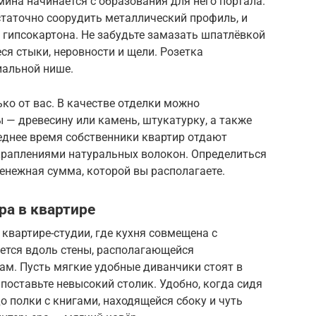
ина начинается с образования для него портала.
статочно соорудить металлический профиль, и
з гипсокартона. Не забудьте замазать шпатлёвкой
я стыки, неровности и щели. Розетка
иальной нише.
ко от вас. В качестве отделки можно
— древесину или камень, штукатурку, а также
еднее время собственники квартир отдают
вкраплениями натуральных волокон. Определиться
енежная сумма, которой вы располагаете.
ра в квартире
квартире-студии, где кухня совмещена с
шется вдоль стены, располагающейся
ам. Пусть мягкие удобные диванчики стоят в
поставьте невысокий столик. Удобно, когда сидя
о полки с книгами, находящейся сбоку и чуть