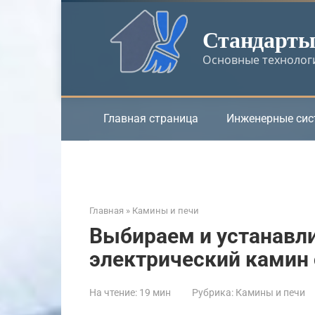
Перейти
к
Стандарты 
контенту
Основные технологи
Главная страница
Инженерные си
Главная
»
Камины и печи
Выбираем и устанавл
электрический камин
На чтение:
19 мин
Рубрика:
Камины и печи