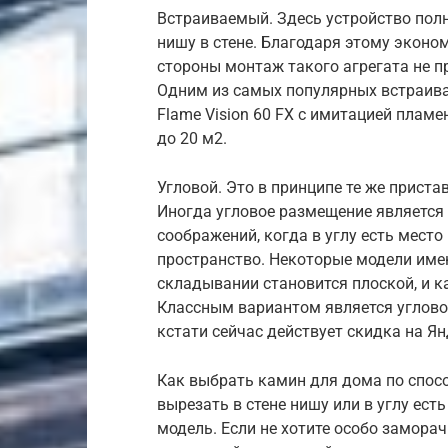
Встраиваемый. Здесь устройство пол
нишу в стене. Благодаря этому эконо
стороны монтаж такого агрегата не п
Одним из самых популярных встраива
Flame Vision 60 FX с имитацией пла
до 20 м2.
Угловой. Это в принципе те же приста
Иногда угловое размещение является
соображений, когда в углу есть место
пространство. Некоторые модели име
складывании становится плоской, и к
Классным вариантом является угловой
кстати сейчас действует скидка на Ян
Как выбрать камин для дома по спосо
вырезать в стене нишу или в углу ест
модель. Если не хотите особо заморач