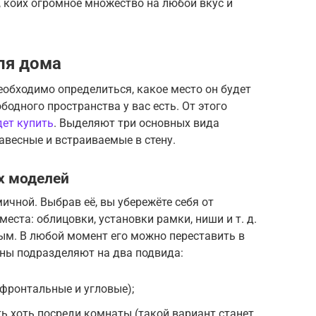
 коих огромное множество на любой вкус и
ля дома
обходимо определиться, какое место он будет
одного пространства у вас есть. От этого
ет купить
. Выделяют три основных вида
авесные и встраиваемые в стену.
х моделей
ичной. Выбрав её, вы убережёте себя от
еста: облицовки, установки рамки, ниши и т. д.
ым. В любой момент его можно переставить в
ны подразделяют на два подвида:
(фронтальные и угловые);
ь хоть посреди комнаты (такой вариант станет