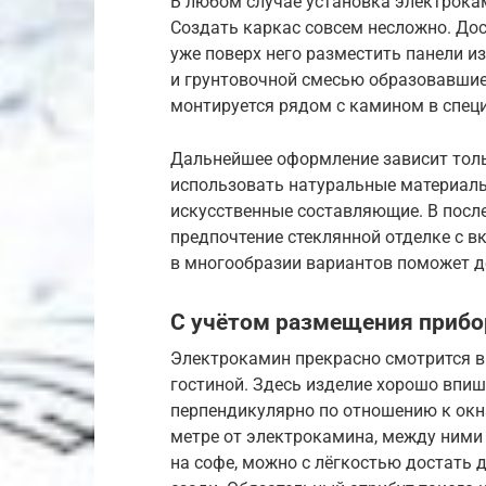
В любом случае установка электрокам
Создать каркас совсем несложно. До
уже поверх него разместить панели и
и грунтовочной смесью образовавшиес
монтируется рядом с камином в спец
Дальнейшее оформление зависит толь
использовать натуральные материалы 
искусственные составляющие. В посл
предпочтение стеклянной отделке с 
в многообразии вариантов поможет д
С учётом размещения прибо
Электрокамин прекрасно смотрится в 
гостиной. Здесь изделие хорошо впи
перпендикулярно по отношению к окн
метре от электрокамина, между ними 
на софе, можно с лёгкостью достать д