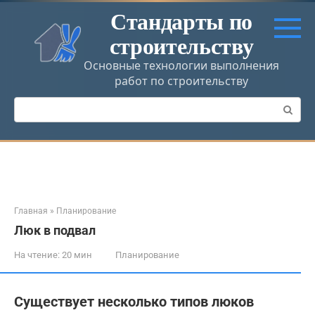
Перейти
Стандарты по
к
строительству
контенту
Основные технологии выполнения
работ по строительству
Поиск:
Главная
»
Планирование
Люк в подвал
На чтение:
20 мин
Планирование
Существует несколько типов люков