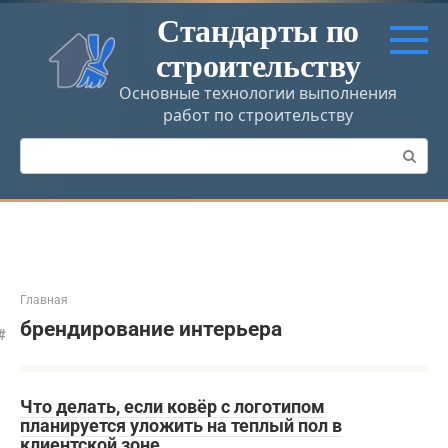
Перейти
Стандарты по
к
строительству
контенту
Основные технологии выполнения
работ по строительству
Поиск:
Главная
брендирование интерьера
Что делать, если ковёр с логотипом
планируется уложить на теплый пол в
клиентской зоне