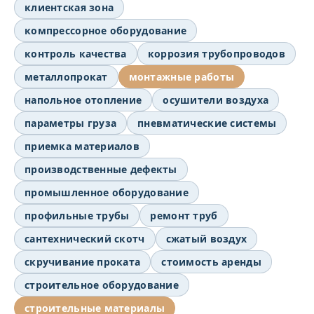
клиентская зона
компрессорное оборудование
контроль качества
коррозия трубопроводов
металлопрокат
монтажные работы
напольное отопление
осушители воздуха
параметры груза
пневматические системы
приемка материалов
производственные дефекты
промышленное оборудование
профильные трубы
ремонт труб
сантехнический скотч
сжатый воздух
скручивание проката
стоимость аренды
строительное оборудование
строительные материалы