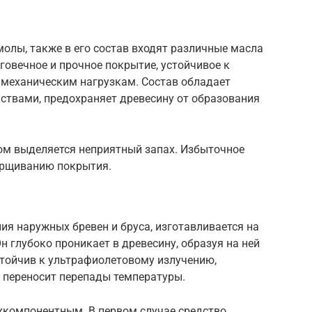
молы, также в его состав входят различные масла
говечное и прочное покрытие, устойчивое к
 механическим нагрузкам. Состав обладает
твами, предохраняет древесину от образования
том выделяется неприятный запах. Избыточное
орщиванию покрытия.
я наружных бревен и бруса, изготавливается на
н глубоко проникает в древесину, образуя на ней
стойчив к ультрафиолетовому излучению,
 переносит перепады температуры.
компонентным. В первом случае средство