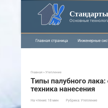
Перейти
к
Стандарты 
контенту
Основные технологи
Главная страница
Инженерные си
Главная
»
Утепление
Типы палубного лака:
техника нанесения
На чтение:
18 мин
Рубрика:
Утепление