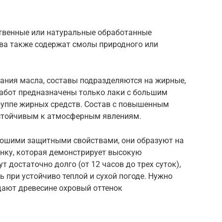
ственные или натуральные обработанные
ва также содержат смолы природного или
жания масла, составы подразделяются на жирные,
абот предназначены только лаки с большим
руппе жирных средств. Состав с повышенным
устойчивым к атмосферным явлениям.
рошими защитными свойствами, они образуют на
нку, которая демонстрирует высокую
т достаточно долго (от 12 часов до трех суток),
 при устойчиво теплой и сухой погоде. Нужно
дают древесине охровый оттенок