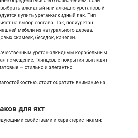
нее определиться с его назначением. Если
о выбрать алкидный или алкидно-уретановый
ндуется купить уретан-алкидный лак. Тип
яет на выбор состава. Так, полиуретан-
машней мебели из натурального дерева,
овых скамеек, беседок, качелей.
 качественным уретан-алкидным корабельным
вая помещение. Глянцевые покрытия выглядят
матовые — стильно и элегантно
лагостойкостью, стоит обратить внимание на
аков для яхт
ледующими свойствами и характеристиками: