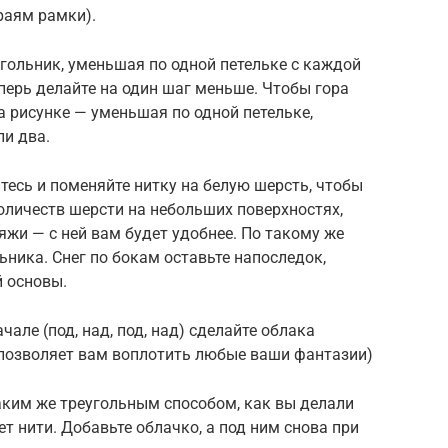
раям рамки).
угольник, уменьшая по одной петельке с каждой
еперь делайте на один шаг меньше. Чтобы гора
а рисунке — уменьшая по одной петельке,
ли два.
тесь и поменяйте нитку на белую шерсть, чтобы
оличеств шерсти на небольших поверхностях,
яжи — с ней вам будет удобнее. По такому же
ьника. Снег по бокам оставьте напоследок,
й основы.
чале (под, над, под, над) сделайте облака
позволяет вам воплотить любые ваши фантазии)
аким же треугольным способом, как вы делали
ет нити. Добавьте облачко, а под ним снова при