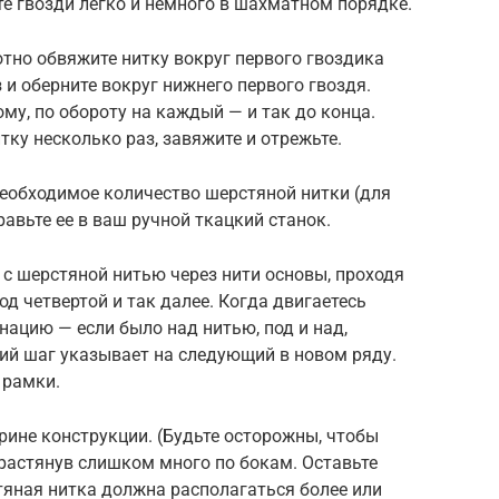
те гвозди легко и немного в шахматном порядке.
отно обвяжите нитку вокруг первого гвоздика
з и оберните вокруг нижнего первого гвоздя.
ому, по обороту на каждый — и так до конца.
тку несколько раз, завяжите и отрежьте.
необходимое количество шерстяной нитки (для
авьте ее в ваш ручной ткацкий станок.
у с шерстяной нитью через нити основы, проходя
под четвертой и так далее. Когда двигаетесь
нацию — если было над нитью, под и над,
дний шаг указывает на следующий в новом ряду.
 рамки.
рине конструкции. (Будьте осторожны, чтобы
растянув слишком много по бокам. Оставьте
тяная нитка должна располагаться более или