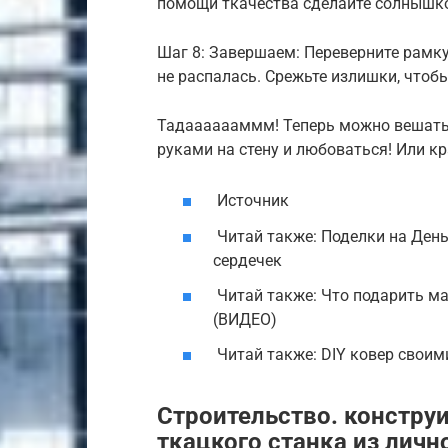
помощи ткачества сделайте солнышк
Шаг 8: Завершаем: Переверните рамку
не распалась. Срежьте излишки, чтобы
Тадааааааммм! Теперь можно вешать 
руками на стену и любоваться! Или к
Источник
Читай также: Поделки на День
сердечек
Читай также: Что подарить м
(ВИДЕО)
Читай также: DIY ковер свои
Строительство. конструи
ткацкого станка из личн