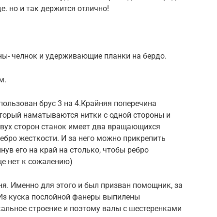
е. но и так держится отлично!
аны- челнок и удерживающие планки на бердо.
м.
пользован брус 3 на 4.Крайняя поперечина
торый наматываются нитки с одной стороны и
 двух сторон станок имеет два вращающихся
ребро жесткости. И за него можно прикрепить
нув его на край на столько, чтобы ребро
ще нет к сожалению)
я. Именно для этого и был призван помощник, за
 Из куска послойной фанеры выпилены
кальное строение и поэтому валы с шестеренками