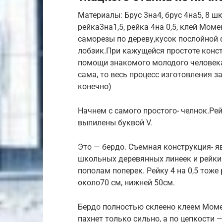
Материалы: Брус 3на4, брус 4на5, 8 
рейка3на1,5, рейка 4на 0,5, клей Мом
саморезы по дереву,кусок послойной
лобзик.При кажущейся простоте конст
помощи знакомого молодого человека
сама, то весь процесс изготовления з
конечно)
Начнем с самого простого- челнок.Рей
выпилены буквой V.
Это — бердо. Съемная конструкция- я
школьных деревянных линеек и рейки 
пополам поперек. Рейку 4 на 0,5 тоже
около70 см, нижней 50см.
Бердо полностью склеено клеем Моме
пахнет только сильно, а по цепкости 