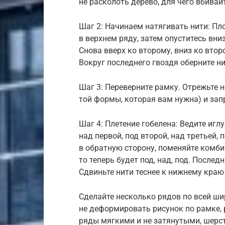
не расколоть дерево, для чего вбивай
Шаг 2: Начинаем натягивать нити: Пл
в верхнем ряду, затем опуститесь вни
Снова вверх ко второму, вниз ко втор
Вокруг последнего гвоздя оберните ни
Шаг 3: Переверните рамку. Отрежьте 
той формы, которая вам нужна) и запр
Шаг 4: Плетение гобелена: Ведите игл
над первой, под второй, над третьей, 
в обратную сторону, поменяйте комби
то теперь будет под, над, под. После
Сдвиньте нити теснее к нижнему краю
Сделайте несколько рядов по всей ши
не деформировать рисунок по рамке, 
ряды мягкими и не затянутыми, шерс