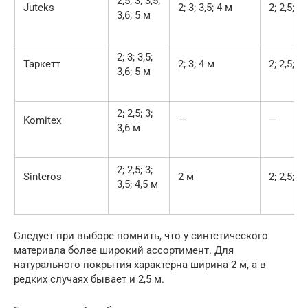
2,5; 3; 3,5;
Juteks
2; 3; 3,5; 4 м
2; 2,5; 3;
3,6; 5 м
2; 3; 3,5;
Таркетт
2; 3; 4 м
2; 2,5; 3;
3,6; 5 м
2; 2,5; 3;
Komitex
—
—
3,6 м
2; 2,5; 3;
Sinteros
2 м
2; 2,5; 3;
3,5; 4,5 м
Следует при выборе помнить, что у синтетического
материала более широкий ассортимент. Для
натурального покрытия характерна ширина 2 м, а в
редких случаях бывает и 2,5 м.