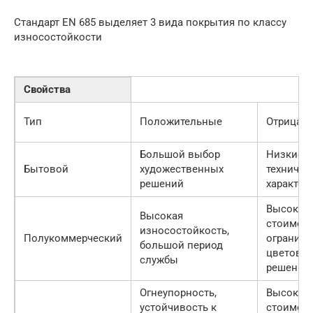
Стандарт EN 685 выделяет 3 вида покрытия по классу
износостойкости
Свойства
Тип
Положительные
Отрицат
Большой выбор
Низкие
Бытовой
художественных
техничес
решений
характер
Высокая
Высокая
стоимост
износостойкость,
Полукоммерческий
ограниче
большой период
цветовы
службы
решений,
Огнеупорность,
Высокая
устойчивость к
стоимост