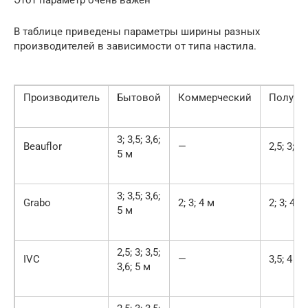
В таблице приведены параметры ширины разных
производителей в зависимости от типа настила.
Производитель
Бытовой
Коммерческий
Полуко
3; 3,5; 3,6;
Beauflor
—
2,5; 3; 4
5 м
3; 3,5; 3,6;
Grabo
2; 3; 4 м
2; 3; 4 м
5 м
2,5; 3; 3,5;
IVC
—
3,5; 4 м
3,6; 5 м