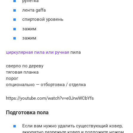
рулетка
лента gaffa
спиртовой уровень
зажим
зажим
циркулярная пила или ручная
пила
сверло по дереву
тяговая планка
порог
опционально — отбортовка / отделка
https://youtube.com/watch?v=e0JrwWCbYfs
Подготовка пола
Если вам нужно удалить существующий ковер,
аккуратно разрежьте ковер и подложите ножом