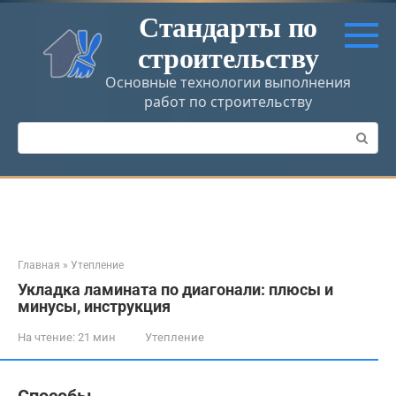
Перейти
Стандарты по
к
строительству
контенту
Основные технологии выполнения
работ по строительству
Поиск:
Главная
»
Утепление
Укладка ламината по диагонали: плюсы и
минусы, инструкция
На чтение:
21 мин
Утепление