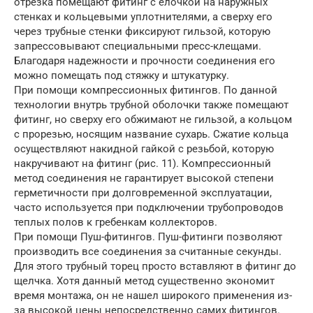
отрезка помещают фитинг с елочкой на наружных
стенках и кольцевыми уплотнителями, а сверху его
через трубные стенки фиксируют гильзой, которую
запрессовывают специальными пресс-клещами.
Благодаря надежности и прочности соединения его
можно помещать под стяжку и штукатурку.
При помощи компрессионных фитингов. По данной
технологии внутрь трубной оболочки также помещают
фитинг, но сверху его обжимают не гильзой, а кольцом
с прорезью, носящим название сухарь. Сжатие кольца
осуществляют накидной гайкой с резьбой, которую
накручивают на фитинг (рис. 11). Компрессионный
метод соединения не гарантирует высокой степени
герметичности при долговременной эксплуатации,
часто используется при подключении трубопроводов
теплых полов к гребенкам коллекторов.
При помощи Пуш-фитингов. Пуш-фитинги позволяют
производить все соединения за считанные секунды.
Для этого трубный торец просто вставляют в фитинг до
щелчка. Хотя данный метод существенно экономит
время монтажа, он не нашел широкого применения из-
за высокой цены непосредственно самих фитингов.