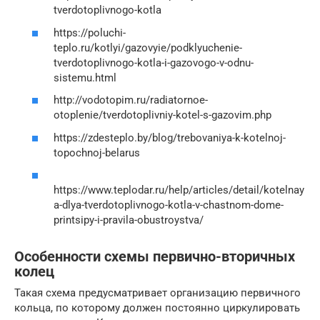
tverdotoplivnogo-kotla
https://poluchi-
teplo.ru/kotlyi/gazovyie/podklyuchenie-
tverdotoplivnogo-kotla-i-gazovogo-v-odnu-
sistemu.html
http://vodotopim.ru/radiatornoe-
otoplenie/tverdotoplivniy-kotel-s-gazovim.php
https://zdesteplo.by/blog/trebovaniya-k-kotelnoj-
topochnoj-belarus
https://www.teplodar.ru/help/articles/detail/kotelnay
a-dlya-tverdotoplivnogo-kotla-v-chastnom-dome-
printsipy-i-pravila-obustroystva/
Особенности схемы первично-вторичных
колец
Такая схема предусматривает организацию первичного
кольца, по которому должен постоянно циркулировать