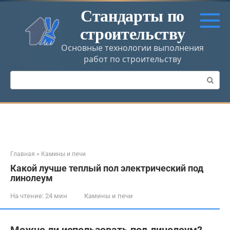
Перейти
Стандарты по
к
строительству
контенту
Основные технологии выполнения
работ по строительству
Поиск:
Главная
»
Камины и печи
Какой лучше теплый пол электрический под
линолеум
На чтение:
24 мин
Камины и печи