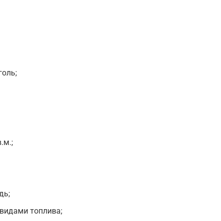
голь;
.м.;
дь;
видами топлива;