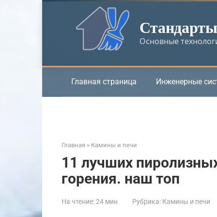
Перейти
к
Стандарты 
контенту
Основные технологи
Главная страница
Инженерные си
Главная
»
Камины и печи
11 лучших пиролизных
горения. наш топ
На чтение:
24 мин
Рубрика:
Камины и печи