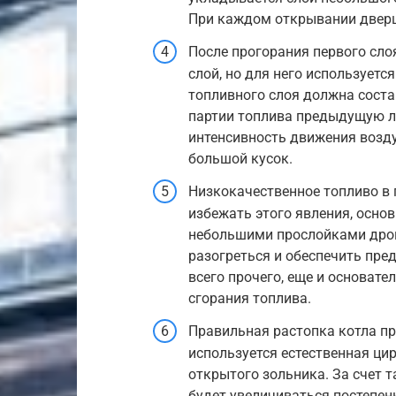
При каждом открывании дверц
После прогорания первого сло
слой, но для него используетс
топливного слоя должна соста
партии топлива предыдущую л
интенсивность движения возду
большой кусок.
Низкокачественное топливо в 
избежать этого явления, осно
небольшими прослойками дров
разогреться и обеспечить пре
всего прочего, еще и основате
сгорания топлива.
Правильная растопка котла пр
используется естественная цир
открытого зольника. За счет т
будет увеличиваться постепен