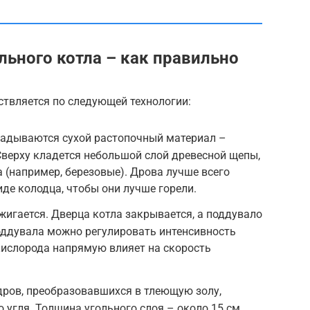
льного котла – как правильно
ствляется по следующей технологии:
ладываются сухой растопочный материал –
 Сверху кладется небольшой слой древесной щепы,
 (например, березовые). Дрова лучше всего
е колодца, чтобы они лучше горели.
жигается. Дверца котла закрывается, а поддувало
оддувала можно регулировать интенсивность
кислорода напрямую влияет на скорость
дров, преобразовавшихся в тлеющую золу,
 угля. Толщина угольного слоя – около 15 см.