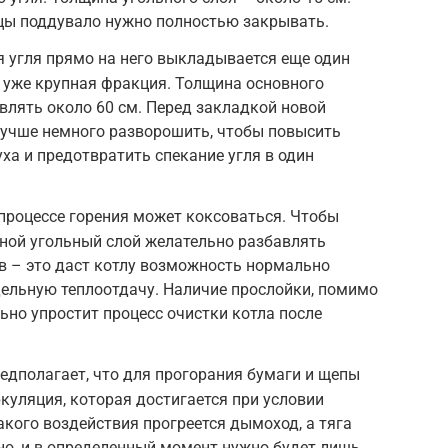
ы поддувало нужно полностью закрывать.
я угля прямо на него выкладывается еще один
я уже крупная фракция. Толщина основного
влять около 60 см. Перед закладкой новой
учше немного разворошить, чтобы повысить
ха и предотвратить спекание угля в один
процессе горения может коксоваться. Чтобы
вной угольный слой желательно разбавлять
 – это даст котлу возможность нормально
дельную теплоотдачу. Наличие прослойки, помимо
льно упростит процесс очистки котла после
едполагает, что для прогорания бумаги и щепы
куляция, которая достигается при условии
акого воздействия прогреется дымоход, а тяга
но, и в определенный момент нужно будет лишь