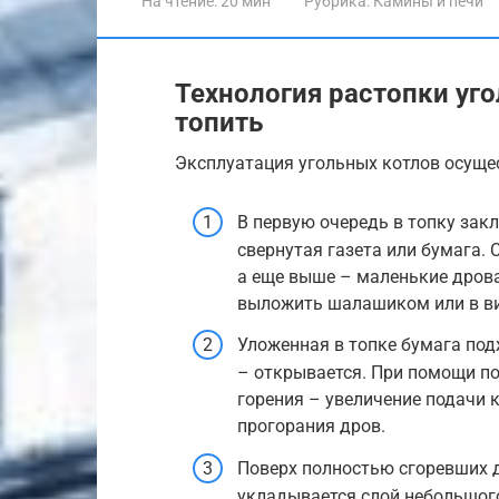
На чтение:
20 мин
Рубрика:
Камины и печи
Технология растопки уго
топить
Эксплуатация угольных котлов осуще
В первую очередь в топку зак
свернутая газета или бумага.
а еще выше – маленькие дрова
выложить шалашиком или в вид
Уложенная в топке бумага под
– открывается. При помощи п
горения – увеличение подачи 
прогорания дров.
Поверх полностью сгоревших 
укладывается слой небольшого