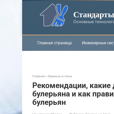
Перейти
к
Стандарты 
контенту
Основные технологи
Главная страница
Инженерные си
Главная
»
Камины и печи
Рекомендации, какие 
булерьяна и как прав
булерьян