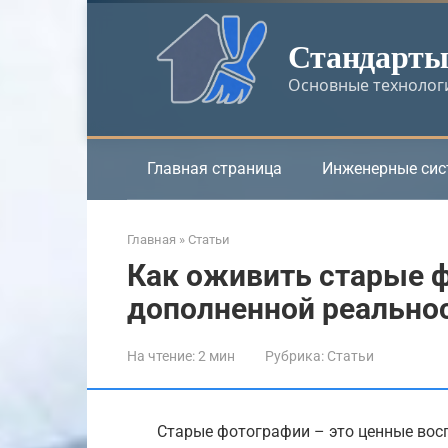
Перейти
к
Стандарты 
контенту
Основные технологи
Главная страница
Инженерные си
Главная
»
Статьи
Как оживить старые 
дополненной реально
На чтение:
2 мин
Рубрика:
Статьи
Старые фотографии – это ценные вос