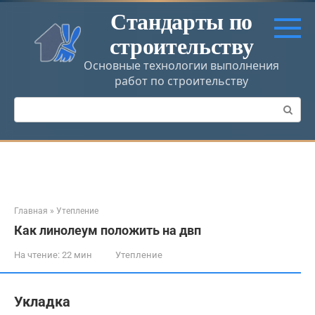
Перейти
Стандарты по
к
строительству
контенту
Основные технологии выполнения
работ по строительству
Поиск:
Главная
»
Утепление
Как линолеум положить на двп
На чтение:
22 мин
Утепление
Укладка