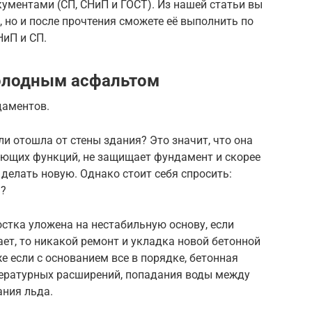
ментами (СП, СНиП и ГОСТ). Из нашей статьи вы
а, но и после прочтения сможете её выполнить по
НиП и СП.
олодным асфальтом
даментов.
 отошла от стены здания? Это значит, что она
ующих функций, не защищает фундамент и скорее
м делать новую. Однако стоит себя спросить:
я?
тка уложена на нестабильную основу, если
ает, то никакой ремонт и укладка новой бетонной
е если с основанием все в порядке, бетонная
мпературных расширений, попадания воды между
ания льда.