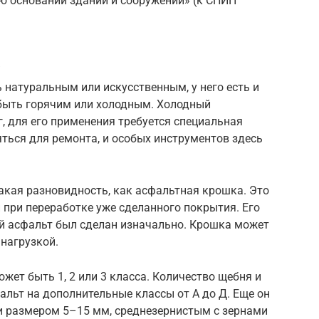
ю оснований зданий и сооружений» (к СНИП
а
 натуральным или искусственным, у него есть и
 быть горячим или холодным. Холодный
г, для его применения требуется специальная
яться для ремонта, и особых инструментов здесь
акая разновидность, как асфальтная крошка. Это
при переработке уже сделанного покрытия. Его
кой асфальт был сделан изначально. Крошка может
 нагрузкой.
жет быть 1, 2 или 3 класса. Количество щебня и
альт на дополнительные классы от А до Д. Еще он
 размером 5–15 мм, среднезернистым с зернами