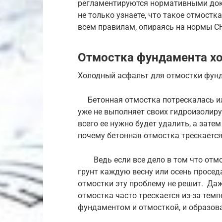
регламентируются нормативными доку
не только узнаете, что такое отмостк
всем правилам, опираясь на нормы С
Отмостка фундамента х
Холодный асфальт для отмостки фун
Бетонная отмостка потрескалась или
уже не выполняет своих гидроизолир
всего ее нужно будет удалить, а зате
почему бетонная отмостка трескаетс
Ведь если все дело в том что отмос
грунт каждую весну или осень просед
отмостки эту проблему не решит. Даж
отмостка часто трескается из-за те
фундаментом и отмосткой, и образов