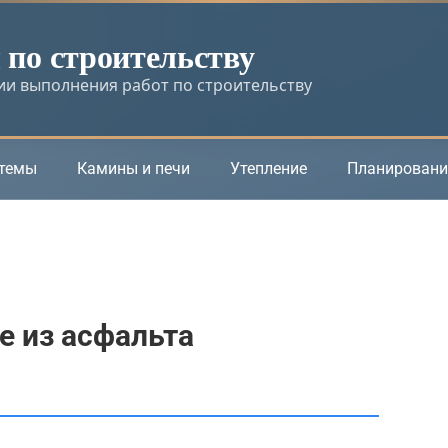
по строительству
и выполнения работ по строительству
стемы
Камины и печи
Утепление
Планировани
е из асфальта