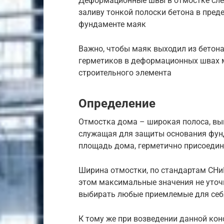
Деформационные швы в отмостке след
заливу тонкой полоски бетона в преде
фундаменте маяк
Важно, чтобы маяк выходил из бетона
герметиков в деформационных швах 
строительного элемента
Определение
Отмостка дома – широкая полоса, вы
служащая для защиты основания фунд
площадь дома, герметично присоедин
Ширина отмостки, по стандартам СНиП
этом максимальные значения не уточ
выбирать любые приемлемые для себ
К тому же при возведении данной ко