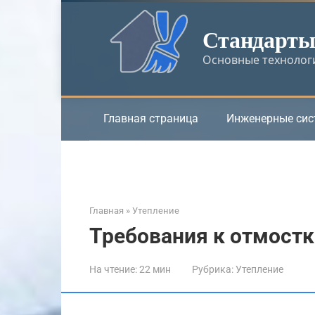
Перейти
к
Стандарты 
контенту
Основные технологи
Главная страница
Инженерные си
Главная
»
Утепление
Требования к отмостк
На чтение:
22 мин
Рубрика:
Утепление