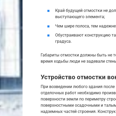
Край будущей отмостки не до
выступающего элемента;
Чем шире полоса, тем надежне
Обустраивают конструкцию так
градуса.
Габариты отмостки должны быть не т
время ходьбы люди не задевали стен
Устройство отмостки во
При возведении любого здания после
отделочных работ необходимо произве
поверхности земли по периметру стр
поверхностными осадочными и талым
надземных частей строения. Конструк