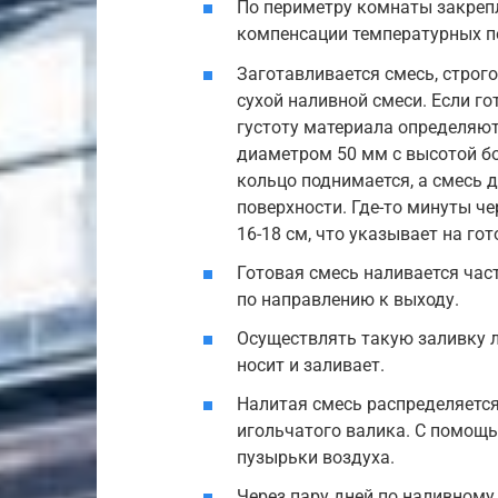
По периметру комнаты закреп
компенсации температурных пе
Заготавливается смесь, строг
сухой наливной смеси. Если го
густоту материала определяю
диаметром 50 мм с высотой бо
кольцо поднимается, а смесь 
поверхности. Где-то минуты ч
16-18 см, что указывает на го
Готовая смесь наливается час
по направлению к выходу.
Осуществлять такую заливку л
носит и заливает.
Налитая смесь распределяется
игольчатого валика. С помощь
пузырьки воздуха.
Через пару дней по наливному