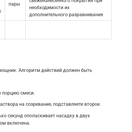
свеженанесенного покрытия при
пары
необходимости их
х
дополнительного разравнивания
омощник. Алгоритм действий должен быть
 порцию смеси.
аствора на созревание, подставляете второе.
ко секунд ополаскивает насадку в двух
том включена.