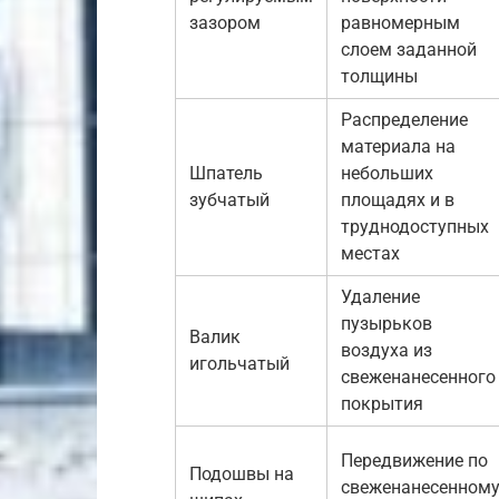
зазором
равномерным
слоем заданной
толщины
Распределение
материала на
Шпатель
небольших
зубчатый
площадях и в
труднодоступных
местах
Удаление
пузырьков
Валик
воздуха из
игольчатый
свеженанесенного
покрытия
Передвижение по
Подошвы на
свеженанесенном