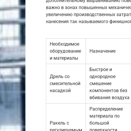
дополнительному выравниванию повер
важно в зонах повышенных механическ
увеличению производственных затрат,
нанесения так называемого финишног
Необходимое
оборудование
Назначение
и материалы
Быстрое и
Дрель со
однородное
смесительной
смешение
насадкой
компонентов без
вбивания воздуха
Распределение
материала по
Ракель с
большой
регулируемым
поверхности