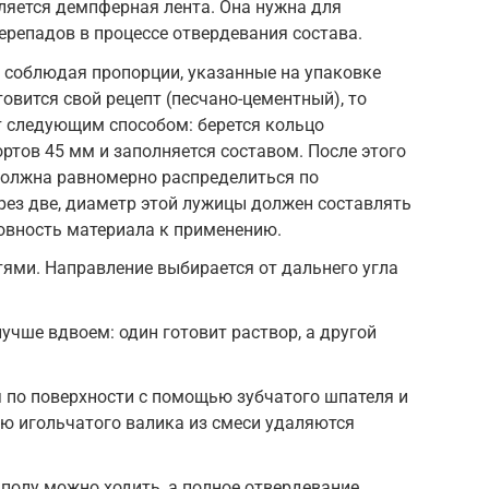
ляется демпферная лента. Она нужна для
репадов в процессе отвердевания состава.
о соблюдая пропорции, указанные на упаковке
товится свой рецепт (песчано-цементный), то
т следующим способом: берется кольцо
ртов 45 мм и заполняется составом. После этого
должна равномерно распределиться по
ерез две, диаметр этой лужицы должен составлять
товность материала к применению.
тями. Направление выбирается от дальнего угла
учше вдвоем: один готовит раствор, а другой
 по поверхности с помощью зубчатого шпателя и
ю игольчатого валика из смеси удаляются
 полу можно ходить, а полное отвердевание