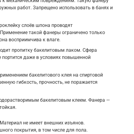
ть к механическим повреждениям. Такую фанеру
ужных работ. Запрещено использовать в банях и
Проклейку слоёв шпона проводят
Применение такой фанеры ограничено только
она восприимчива к влаге.
ходит пропитку бакелитовым лаком. Сфера
е портится даже в условиях повышенной
 применением бакелитового клея на спиртовой
енную гибкость, прочность, не поражается
водорастворимым бакелитовым клеем. Фанера —
стойкая.
 Материал не имеет внешних изъянов.
шного покрытия, в том числе для пола.