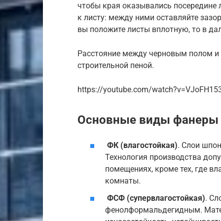
чтобы края оказывались посередине л
к листу: между ними оставляйте зазо
вы положите листы вплотную, то в да
Расстояние между черновым полом и 
строительной пеной.
https://youtube.com/watch?v=VJoFH15
Основные виды фанеры 
ФК (влагостойкая)
. Слои шпо
Технология производства доп
помещениях, кроме тех, где в
комнаты.
ФСФ (супервлагостойкая)
. С
фенолформальдегидным. Мате