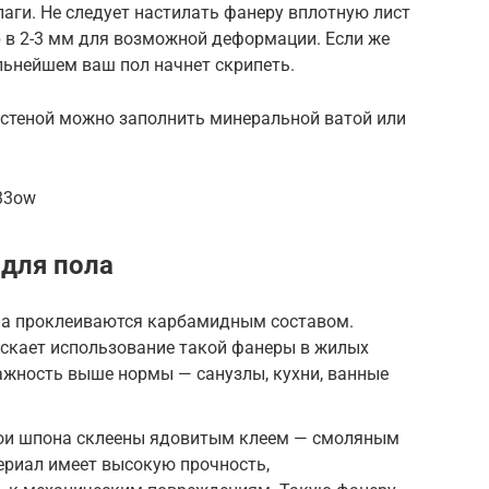
аги. Не следует настилать фанеру вплотную лист
р в 2-3 мм для возможной деформации. Если же
льнейшем ваш пол начнет скрипеть.
стеной можно заполнить минеральной ватой или
33ow
для пола
на проклеиваются карбамидным составом.
ускает использование такой фанеры в жилых
лажность выше нормы — санузлы, кухни, ванные
лои шпона склеены ядовитым клеем — смоляным
риал имеет высокую прочность,