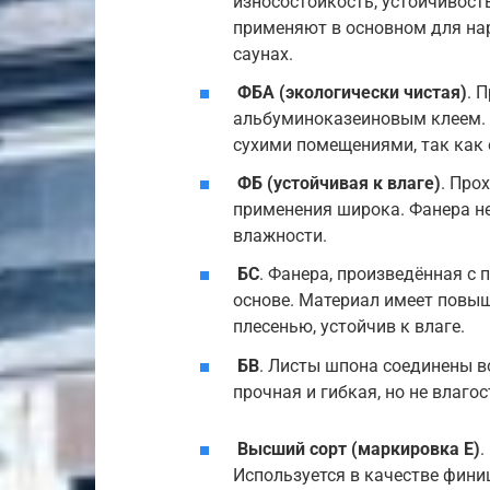
износостойкость, устойчивос
применяют в основном для нар
саунах.
ФБА (экологически чистая)
. 
альбуминоказеиновым клеем. 
сухими помещениями, так как 
ФБ (устойчивая к влаге)
. Про
применения широка. Фанера н
влажности.
БС
. Фанера, произведённая с
основе. Материал имеет повыш
плесенью, устойчив к влаге.
БВ
. Листы шпона соединены 
прочная и гибкая, но не влаго
Высший сорт (маркировка Е)
.
Используется в качестве фини