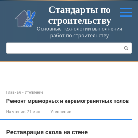
Перейти
Стандарты по
к
строительству
контенту
Основные технологии выполнения
работ по строительству
Поиск:
Главная
»
Утепление
Ремонт мраморных и керамогранитных полов
На чтение:
21 мин
Утепление
Реставрация скола на стене