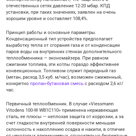
отечественных сетях давление 12-20 мбар. КПД
установки, при таких значениях, заявлен на очень
хорошем уровне и составляет 108,4%.
Принцип работы и основные параметры.
Конденсационный тип устройства предполагает
выработку тепла от сгорания газа и от конденсации
паров воды на внутренних стенках дополнительного
теплообменника — экономайзера. При равном
сжигании топлива, эти котлы гораздо эффективнее
конвекционных. Топливом служит природный газ
(метан, расход 3,5 куб. м/час), возможен сжиженный,
конкретно
пропан-бутановая смесь
с расходом 2,6 кг/
час.
Первичный теплообменник. В случае «Viessmann
Vitodens 100-W WB1C110» применена нержавеющая
сталь, ее плюсы — неплохая защита от коррозии, а за
счет гладкости внутренней поверхности меньшая
склонность к накоплению осадка и накипи, в отличие
от некоторых алюминиевых, относительно бюджетные,