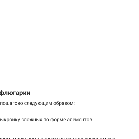
 флюгарки
 пошагово следующим образом:
выкройку сложных по форме элементов
орм, маркером наносим на металл линии отреза.