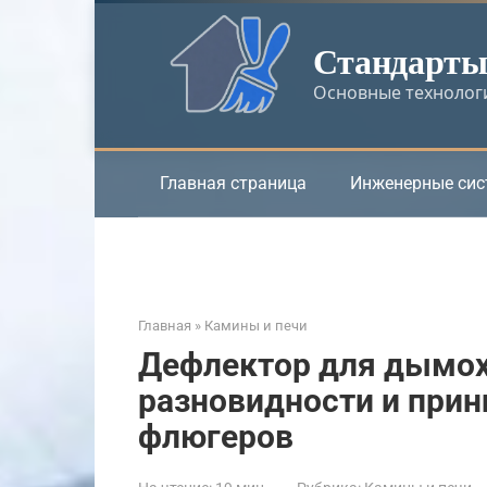
Перейти
к
Стандарты 
контенту
Основные технологи
Главная страница
Инженерные си
Главная
»
Камины и печи
Дефлектор для дымохо
разновидности и при
флюгеров