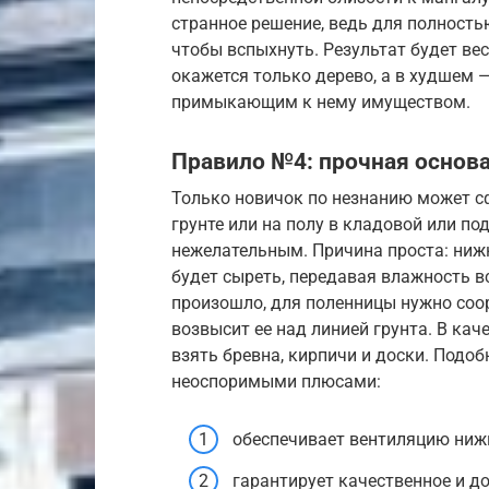
странное решение, ведь для полность
чтобы вспыхнуть. Результат будет в
окажется только дерево, а в худшем —
примыкающим к нему имуществом.
Правило №4: прочная основ
Только новичок по незнанию может 
грунте или на полу в кладовой или по
нежелательным. Причина проста: нижн
будет сыреть, передавая влажность в
произошло, для поленницы нужно соор
возвысит ее над линией грунта. В ка
взять бревна, кирпичи и доски. Подо
неоспоримыми плюсами:
обеспечивает вентиляцию ниж
гарантирует качественное и до