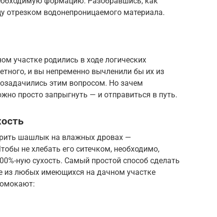
необходимую формацию. Разобравшись, как
цу отрезком водонепроницаемого материала.
ом участке родились в ходе логических
етного, и вы непременно вычленили бы их из
 озадачились этим вопросом. Но зачем
ожно просто запрыгнуть — и отправиться в путь.
хость
жарить шашлык на влажных дровах —
тобы не хлебать его ситечком, необходимо,
100%-ную сухость. Самый простой способ сделать
е из любых имеющихся на дачном участке
ромокают: