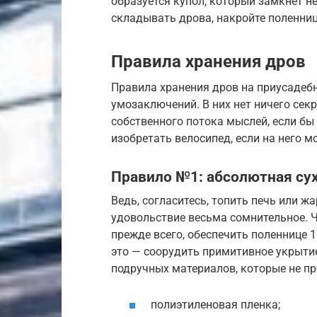
образуется купол, который замкнет 
складывать дрова, накройте поленни
Правила хранения дров
Правила хранения дров на приусадебн
умозаключений. В них нет ничего секр
собственного потока мыслей, если бы
изобретать велосипед, если на него м
Правило №1: абсолютная су
Ведь, согласитесь, топить печь или 
удовольствие весьма сомнительное. Ч
прежде всего, обеспечить поленнице 
это — соорудить примитивное укрыти
подручных материалов, которые не п
полиэтиленовая пленка;