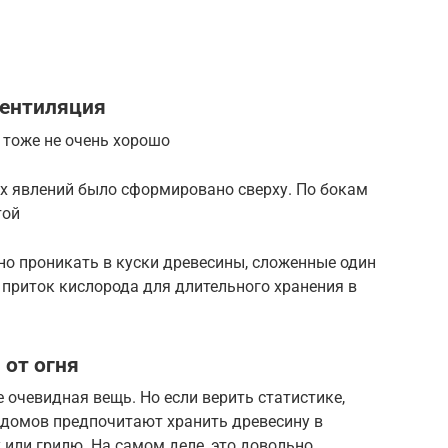
вентиляция
 тоже не очень хорошо
х явлений было сформировано сверху. По бокам
той
но проникать в куски древесины, сложенные один
 приток кислорода для длительного хранения в
 от огня
 очевидная вещь. Но если верить статистике,
домов предпочитают хранить древесину в
 или грилю. На самом деле, это довольно