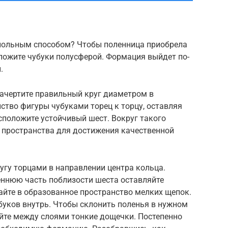
польным способом? Чтобы поленница приобрела
сложите чубуки полусферой. Формация выйдет по-
.
 начертите правильный круг диаметром в
ство фигуры чубуками торец к торцу, оставляя
сположите устойчивый шест. Вокруг такого
о пространства для достижения качественной
угу торцами в направлении центра кольца.
еннюю часть поблизости шеста оставляйте
сайте в образованное пространство мелких щепок.
убуков внутрь. Чтобы склонить поленья в нужном
йте между слоями тонкие дощечки. Постепенно