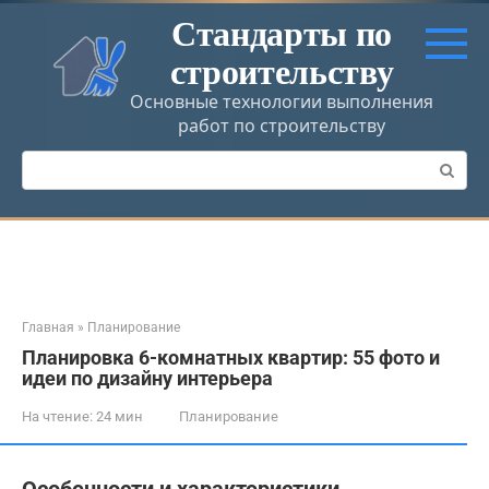
Перейти
Стандарты по
к
строительству
контенту
Основные технологии выполнения
работ по строительству
Поиск:
Главная
»
Планирование
Планировка 6-комнатных квартир: 55 фото и
идеи по дизайну интерьера
На чтение:
24 мин
Планирование