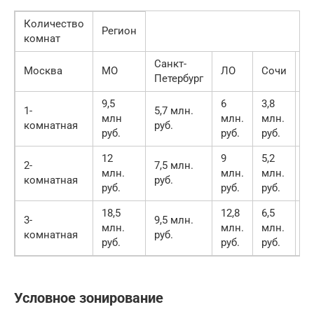
Количество
Регион
комнат
Санкт-
Москва
МО
ЛО
Сочи
Е
Петербург
9,5
6
3,8
1-
5,7 млн.
млн
млн.
млн.
7,
комнатная
руб.
руб.
руб.
руб.
12
9
5,2
2-
7,5 млн.
млн.
млн.
млн.
10
комнатная
руб.
руб.
руб.
руб.
18,5
12,8
6,5
3-
9,5 млн.
1
млн.
млн.
млн.
комнатная
руб.
ру
руб.
руб.
руб.
Условное зонирование