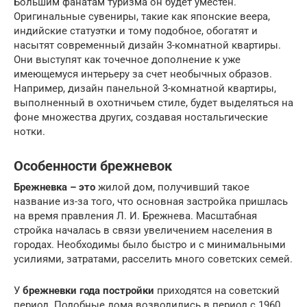
Большим фанатам туризма он будет уместен.
Оригинальные сувениры, такие как японские веера,
индийские статуэтки и тому подобное, обогатят и
насытят современный дизайн 3-комнатной квартиры.
Они выступят как точечное дополнение к уже
имеющемуся интерьеру за счет необычных образов.
Например, дизайн панельной 3-комнатной квартиры,
выполненный в охотничьем стиле, будет выделяться на
фоне множества других, создавая ностальгические
нотки.
Особенности брежневок
Брежневка – это
жилой дом, получивший такое
название из-за того, что основная застройка пришлась
на время правления Л. И. Брежнева. Масштабная
стройка началась в связи увеличением населения в
городах. Необходимы было быстро и с минимальными
усилиями, затратами, расселить много советских семей.
У
брежневки года постройки
приходятся на советский
период. Подобные дома возводились в период с 1960