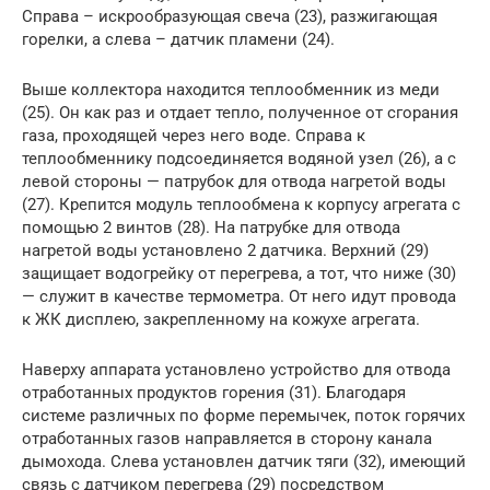
Справа – искрообразующая свеча (23), разжигающая
горелки, а слева – датчик пламени (24).
Выше коллектора находится теплообменник из меди
(25). Он как раз и отдает тепло, полученное от сгорания
газа, проходящей через него воде. Справа к
теплообменнику подсоединяется водяной узел (26), а с
левой стороны — патрубок для отвода нагретой воды
(27). Крепится модуль теплообмена к корпусу агрегата с
помощью 2 винтов (28). На патрубке для отвода
нагретой воды установлено 2 датчика. Верхний (29)
защищает водогрейку от перегрева, а тот, что ниже (30)
— служит в качестве термометра. От него идут провода
к ЖК дисплею, закрепленному на кожухе агрегата.
Наверху аппарата установлено устройство для отвода
отработанных продуктов горения (31). Благодаря
системе различных по форме перемычек, поток горячих
отработанных газов направляется в сторону канала
дымохода. Слева установлен датчик тяги (32), имеющий
связь с датчиком перегрева (29) посредством