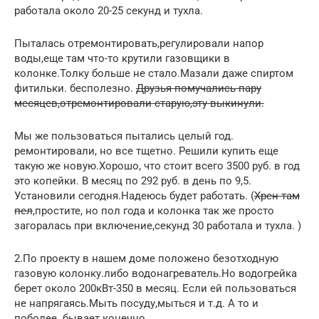
работала около 20-25 секунд и тухла.
Пыталась отремонтировать,регулировали напор
воды,еще там что-то крутили газовщики в
колонке.Толку больше не стало.Мазали даже спиртом
фитильки. бесполезно.
Друзья помучались пару
месяцев,отремонтировали старую,эту выкинули.
Мы же пользоваться пытались целый год.
ремонтировали, но все тщетно. Решили купить еще
такую же новую.Хорошо, что стоит всего 3500 руб. в год
это копейки. В месяц по 292 руб. в день по 9,5.
Установили сегодня.Надеюсь будет работать. (
Хрен там
пел
,простите, но пол года и колонка так же просто
загоралась при включение,секунд 30 работала и тухла. )
2.По проекту в нашем доме положено безотходную
газовую колонку.либо водонагреватель.Но водогрейка
берет около 200кВт-350 в месяц. Если ей пользоваться
не напрягаясь.Мыть посуду,мыться и т.д. А то и
поболее. бывает конечно.