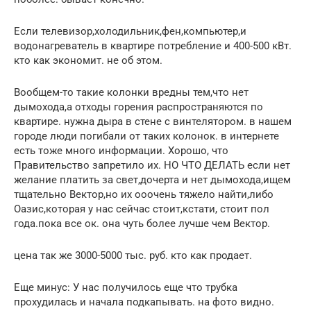
Если телевизор,холодильник,фен,компьютер,и
водонагреватель в квартире потребление и 400-500 кВт.
кто как экономит. не об этом.
Вообщем-то такие колонки вредны тем,что нет
дымохода,а отходы горения распространяются по
квартире. нужна дыра в стене с винтелятором. в нашем
городе люди погибали от таких колонок. в интернете
есть тоже много информации. Хорошо, что
Правительство запретило их. НО ЧТО ДЕЛАТЬ если нет
желание платить за свет,дочерта и нет дымохода,ищем
тщательно Вектор,но их ооочень тяжело найти,либо
Оазис,которая у нас сейчас стоит,кстати, стоит пол
года.пока все ок. она чуть более лучше чем Вектор.
цена так же 3000-5000 тыс. руб. кто как продает.
Еще минус: У нас получилось еще что трубка
прохудилась и начала подкапывать. на фото видно.