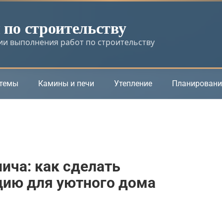
по строительству
и выполнения работ по строительству
стемы
Камины и печи
Утепление
Планировани
ича: как сделать
цию для уютного дома