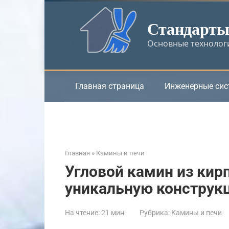
Перейти
к
Стандарты 
контенту
Основные технологи
Главная страница
Инженерные си
Главная
»
Камины и печи
Угловой камин из кирп
уникальную конструк
На чтение:
21 мин
Рубрика:
Камины и печи