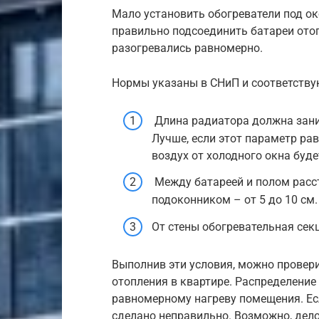
Мало установить обогреватели под о
правильно подсоединить батареи отоп
разогревались равномерно.
Нормы указаны в СНиП и соответству
Длина радиатора должна зани
Лучше, если этот параметр рав
воздух от холодного окна буд
Между батареей и полом расст
подоконником – от 5 до 10 см.
От стены обогревательная секц
Выполнив эти условия, можно провер
отопления в квартире. Распределение
равномерному нагреву помещения. Есл
сделано неправильно. Возможно, дело