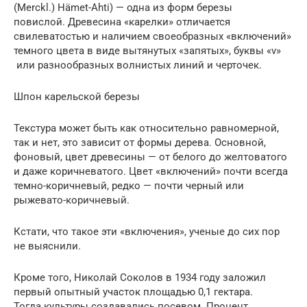
(Merckl.) Hämet-Ahti) — одна из форм березы
повислой. Древесина «карелки» отличается
свилеватостью и наличием своеобразных «включений»
темного цвета в виде вытянутых «запятых», буквы «v»
или разнообразных волнистых линий и черточек.
Шпон карельской березы
Текстура может быть как относительно равномерной,
так и нет, это зависит от формы дерева. Основной,
фоновый, цвет древесины — от белого до желтоватого
и даже коричневатого. Цвет «включений» почти всегда
темно-коричневый, редко — почти черный или
рыжевато-коричневый.
Кстати, что такое эти «включения», ученые до сих пор
не выяснили.
Кроме того, Николай Соколов в 1934 году заложил
первый опытный участок площадью 0,1 гектара.
Тогда культуры создавались посевом. Процент