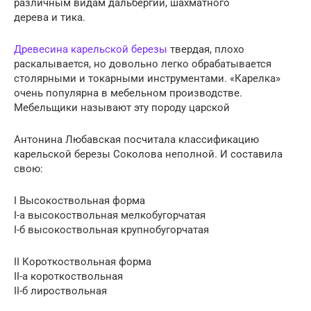
различным видам дальбергии, шахматного
дерева и тика.
Древесина карельской березы
твердая, плохо
раскалывается, но довольно легко обрабатывается
столярными и токарными инструментами. «Карелка»
очень популярна в мебельном производстве.
Мебельщики называют эту породу царской
Антонина Любавская посчитала классификацию
карельской березы Соколова неполной. И составила
свою:
I Высокоствольная форма
I-а высокоствольная мелкобугорчатая
I-б высокоствольная крупнобугорчатая
II Короткоствольная форма
II-а короткоствольная
II-б лироствольная