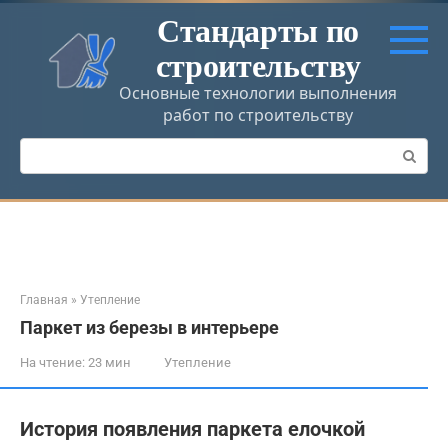
Перейти
Стандарты по
к
строительству
контенту
Основные технологии выполнения
работ по строительству
Поиск:
Главная
»
Утепление
Паркет из березы в интерьере
На чтение:
23 мин
Утепление
История появления паркета елочкой