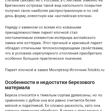
степени связано не с Россией, а с Англией. Именно на
Британских островах такой вид напольного покрытия
получил свою наиболее распространенную и по сей
день форму, известную как «английская елочка».
Наряду с камином со всеми его коваными
принадлежностями паркет елочкой стал
неотъемлемым элементом интерьера английского
замка или коттеджа. Этот прочный и красивый паркет
обладал отличными теплоизолирующими свойствами,
что в условиях нерегулярного отопления приобретало
особенно большое практическое значение.
Паркет елочкой в замке Монтрезор Источник fotokto.ru
Особенности и недостатки березового
материала
Береза относится к тяжелым сортам древесины, но по
сравнению с дубом она все равно считается более
мягкой и податливой. Ее сложно расколоть, зато она
отлично переносит обработку. В связи с этим можно с