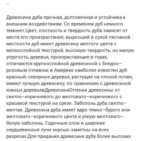
..
Древесина дуба прочная, долговечная и устойчива к
внешним воздействиям. Со временем дуб немного
темнеет.Цвет, плотность и твердость дуба зависят от
места его произрастания: выросший в сухой песчаной
местности дуб имеет древесину желтого цвета с
мелкослойной текстурой, высокую твердость, но малую
упругость; деревья, произрастающие в горах,
отличаются крупнослойной древесиной с бледно–
розовым отливом; в Америке наиболее известен дуб
красный; северные деревья, растущие на плохой почве,
имеют лучшую древесину, по сравнению с древесиной
южных деревьевДревесинаОттенки древесины от
светло–коричневого до желтовато–коричневого с
красивой текстурой на срезе. Заболонь дуба светло–
желтая. Древесина дуба имеет ядро темно–бурого или
желтовато–коричневого цвета и узкую желтовато–
белую заболонь. Годичные слои и широкие
сердцевинные лучи хорошо заметны на всех
разрезах.Для придания древесине дуба более высоких