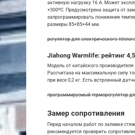
активную нагрузку 16 А. Может экспл
+300ºС. Предусмотрена защита от за
запрограммировать понижение темпера
размеры 85×85×44 мм.
регулятор для электрического тёплого
Jiahong Warmlife: рейтинг 4,
Модель от китайского производителя
Рассчитана на максимальную силу ток
при весе 0,2 кг. Есть встроенный датч
программируемый терморегулятор для 
Замер сопротивления
Перед началом работ по заливке стяж
рекомендуется проверить сопротивлен