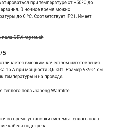
уатироваться при температуре от +50ºС до
мерзания. В ночное время можно
туры до 0 ºС. Соответствует IP21. Имеет
 пола DEVI reg touch
5/5
 отличается высоким качеством изготовления.
а 16 А при мощности 3,6 кВт. Размер 9×9×4 см
ик температуры и на проводе.
тёплого пола Jiahong Warmlife
ки во время установки системы теплого пола
ие кабеля подогрева.