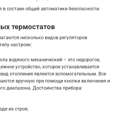
я в составе общей автоматики безопасности.
ных термостатов
лагаются несколько видов регуляторов
типу настроек:
ола водяного механический – это недорогое,
дежное устройство, которое устанавливается
т вид отопления является вспомогательным. Все
ваются вручную при помощи кнопки включения и
го диапазона. Достоинства прибора:
де из строя;