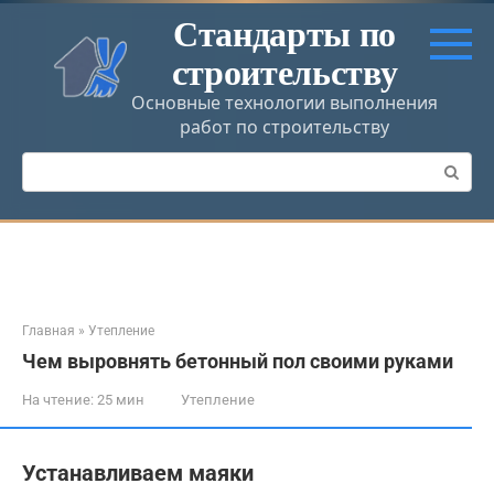
Перейти
Стандарты по
к
строительству
контенту
Основные технологии выполнения
работ по строительству
Поиск:
Главная
»
Утепление
Чем выровнять бетонный пол своими руками
На чтение:
25 мин
Утепление
Устанавливаем маяки