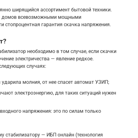
оянно ширящийся ассортимент бытовой техники.
ю» домов всевозможными мощными
чти стопроцентная гарантия скачка напряжения.
т?
абилизатор необходимо в том случае, если скачки
чение электричества — явление редкое.
следующих случаях:
 ударила молния, от нее спасет автомат УЗИП;
ючают электроэнергию, для таких ситуаций нужен
 входного напряжения: это по силам только
у стабилизатору — ИБП онлайн (технология