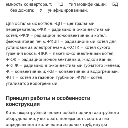
емкость конвертора, т; — 1,2 — тип модификации; — БД
— без дожига; — У — унифицированный.
Для остальных котлов: -ЦП – центральный
перегреватель; -РКК – радиационно-конвективный
котел; -РКФ – радиационно-конвективный котел,
фьюминговая печь; -РКЭП – радиационный котел для
установки за электропечами; -КСТК – котел сухого
тушения кокса; -ПКК – пакетно-конвективный котел;
-РКЖ – радиационно-конвективный, жидкой ванны;
-РКГЖ – радиационно-конвективный губчатого железа;
-К – конвективный; -КВ – конвективный водогрейный;
-КГТ – котел за газовой турбиной; -КУВ – котел
утилизатор водогрейный;
Принцип работы и особенности
конструкции
Котел жаротрубный являет собой подвид газотрубного
оборудования, у которого поверхность состоит из
определенного количества жаровых труб, внутри