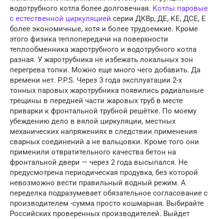
водотрубного котла более долговечная.
Котлы паровые
с естественной циркуляцией
серии ДКВр, ДЕ, КЕ, ДСЕ, Е
более экономичные, хотя и более трудоемкие. Кроме
этого физика теплопередачи на поверхности
теплообменника жаротрубного и водотрубного котла
разная. У жаротрубника не избежать локальных зон
перегрева топки. Можно еще много чего добавить. Да
времени нет. P.P.S. Через 3 года эксплуатации 2-х
тонных паровых жаротрубника появились радиальные
трещины в передней части жаровых труб в месте
приварки к фронтальной трубной решётке. По моему
убеждению дело в вялой циркуляции, местных
механических напряжениях в следствии применения
сварных соединений а не вальцовки. Кроме того они
применили отвратительного качества бетон на
фронтальной двери — через 2 года высыпался. Не
предусмотрена периодическая продувка, без которой
невозможно вести правильный водный режим. А
переделка подразумевает обязательное согласование с
производителем -сумма просто кошмарная. Выбирайте
Российских проверенных производителей. Выйдет