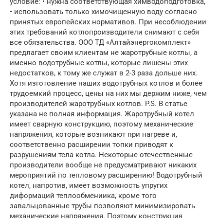
условие: • нужна соответствующая химводоподготовка,
• использовать только химочищенную воду согласно
принятых европейских нормативов. При несоблюдении
этих требований котлопроизводители снимают с себя
все обязательства. ООО ТД «Алтайэнергокомплект»
предлагает своим клиентам не жаротрубные котлы, а
именно водотрубные котлы, которые лишены этих
недостатков, к тому же служат в 2-3 раза дольше них.
Хотя изготовление наших водотрубных котлов и более
трудоемкий процесс, цены на них мы держим ниже, чем
производителей жаротрубных котлов. P.S. В статье
указана не полная информация. Жаротрубный котел
имеет сварную конструкцию, поэтому механические
напряжения, которые возникают при нагреве и,
соответственно расширении топки приводят к
разрушениям тела котла. Некоторые отечественные
производители вообще не предусматривают никаких
мероприятий по тепловому расширению! Водотрубный
котел, напротив, имеет возможность упругих
диформаций теплообмениика, кроме того
завальцованные трубы позволяют минимизировать
механические напряжения. Поэтому конструкция