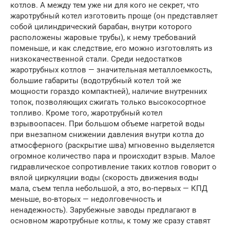
котлов. А между тем уже ни для кого не секрет, что
жаротрубный котел изготовить проще (он представляет
собой цилиндрический барабан, внутри которого
расположены жаровые трубы), к нему требований
поменьше, и как следствие, его можно изготовлять из
низкокачественной стали. Среди недостатков
жаротрубных котлов — значительная металлоемкость,
большие габариты (водотрубный котел той же
мощности гораздо компактней), наличие внутренних
топок, позволяющих сжигать только высокосортное
топливо. Кроме того, жаротрубный котел
взрывоопасен. При большом объеме нагретой воды
при внезапном снижении давления внутри котла до
атмосферного (раскрытие шва) мгновенно выделяется
огромное количество пара и происходит взрыв. Малое
гидравлическое сопротивление таких котлов говорит о
вялой циркуляции воды (скорость движения воды
мала, съем тепла небольшой, а это, во-первых — КПД
меньше, во-вторых — недолговечность и
ненадежность). Зарубежные заводы предлагают в
основном жаротрубные котлы, к тому же сразу ставят