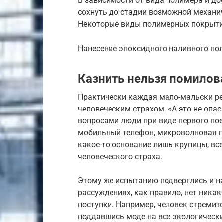
В зависимости от вида полимера и д
сохнуть до стадии возможной механич
Некоторые виды полимерных покрыти
Нанесение эпоксидного наливного пол
Казнить нельзя помилов
Практически каждая мало-мальски ре
человеческим страхом. «А это не опа
вопросами люди при виде первого по
мобильный телефон, микроволновая п
какое-то основание лишь крупицы, вс
человеческого страха.
Этому же испытанию подверглись и н
рассуждениях, как правило, нет ника
поступки. Например, человек стремитс
поддавшись моде на все экологически 