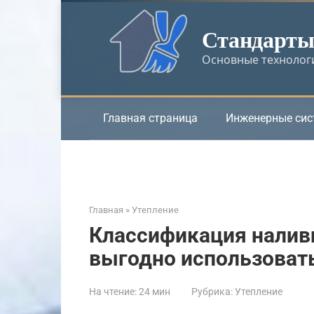
Перейти
к
Стандарты 
контенту
Основные технологи
Главная страница
Инженерные си
Главная
»
Утепление
Классификация наливн
выгодно использовать
На чтение:
24 мин
Рубрика:
Утепление