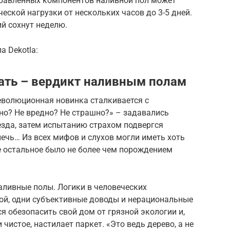
обавленных компонентов наливной пол может
еской нагрузки от нескольких часов до 3-5 дней.
й сохнут неделю.
а Dekotla:
ать – вердикт наливным полам
волюционная новинка сталкивается с
сно? Не вредно? Не страшно?» – задавались
езда, затем испытанию страхом подвергся
ечь… Из всех мифов и слухов могли иметь хоть
е остальное было не более чем порождением
аливные полы. Логики в человеческих
кой, одни субъективные доводы и нерациональные
я обезопасить свой дом от грязной экологии и,
чистое, настилает паркет. «Это ведь дерево, а не